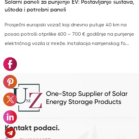
 za punjenje EV: Postavljanje sustava,
Objašnjenje ćel
ebni paneli
F doseže 8000+
pski vozač koji dnevno putuje 40 km na
Stižu ćelije viso
tprilike 600 – 700 € godišnje na punjenje
Deye GE-F postiže
la iz mreže. Instalacija namjenskog fo...
ciklusa životnog 
Kontakt podaci.