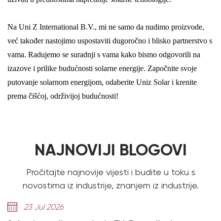
Na Uni Z International B.V., mi ne samo da nudimo proizvode,
već također nastojimo uspostaviti dugoročno i blisko partnerstvo s
vama. Radujemo se suradnji s vama kako bismo odgovorili na
izazove i prilike budućnosti solarne energije. Započnite svoje
putovanje solarnom energijom, odaberite Uniz Solar i krenite
prema čišćoj, održivijoj budućnosti!
NAJNOVIJI BLOGOVI
Pročitajte najnovije vijesti i budite u toku s
novostima iz industrije, znanjem iz industrije.
6
14 Jul 2026