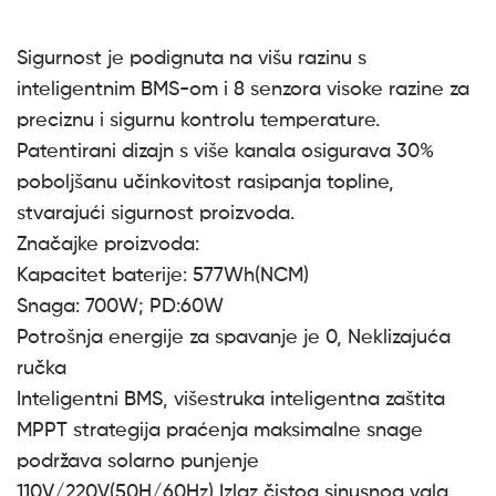
Sigurnost je podignuta na višu razinu s
inteligentnim BMS-om i 8 senzora visoke razine za
preciznu i sigurnu kontrolu temperature.
Patentirani dizajn s više kanala osigurava 30%
poboljšanu učinkovitost rasipanja topline,
stvarajući sigurnost proizvoda.
Značajke proizvoda:
Kapacitet baterije: 577Wh(NCM)
Snaga: 700W; PD:60W
Potrošnja energije za spavanje je 0, Neklizajuća
ručka
Inteligentni BMS, višestruka inteligentna zaštita
MPPT strategija praćenja maksimalne snage
podržava solarno punjenje
110V/220V(50H/60Hz) Izlaz čistog sinusnog vala