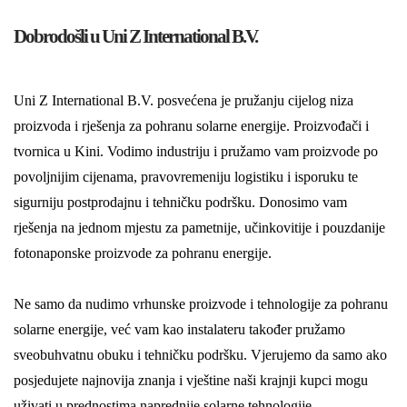
Dobrodošli u Uni Z International B.V.
Uni Z International B.V. posvećena je pružanju cijelog niza
proizvoda i rješenja za pohranu solarne energije. Proizvođači i
tvornica u Kini. Vodimo industriju i pružamo vam proizvode po
povoljnijim cijenama, pravovremeniju logistiku i isporuku te
sigurniju postprodajnu i tehničku podršku. Donosimo vam
rješenja na jednom mjestu za pametnije, učinkovitije i pouzdanije
fotonaponske proizvode za pohranu energije.
Ne samo da nudimo vrhunske proizvode i tehnologije za pohranu
solarne energije, već vam kao instalateru također pružamo
sveobuhvatnu obuku i tehničku podršku. Vjerujemo da samo ako
posjedujete najnovija znanja i vještine naši krajnji kupci mogu
uživati ​​u prednostima naprednije solarne tehnologije.