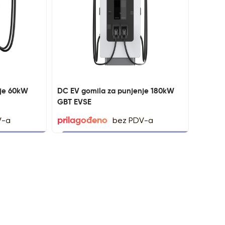
nje 60kW
DC EV gomila za punjenje 180kW
GBT EVSE
V-a
bez PDV-a
prilagođeno