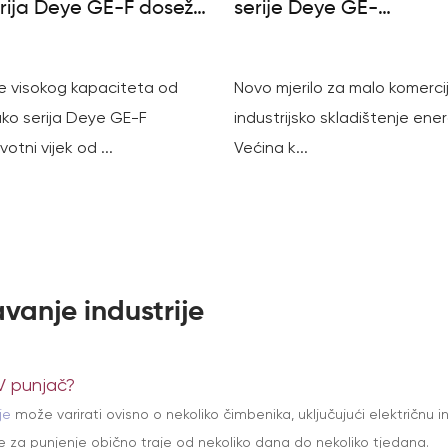
rija Deye GE-F doseže
serije Deye GE-
iklusa
F128/F240/F256: mali 
vodič
ije visokog kapaciteta od
Novo mjerilo za malo komercij
ako serija Deye GE-F
industrijsko skladištenje ener
votni vijek od ...
Većina k...
vanje industrije
EV punjač?
nje
može varirati ovisno o nekoliko čimbenika, uključujući električnu in
ile za punjenje obično traje od nekoliko dana do nekoliko tjedana.