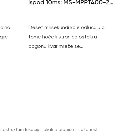
ispod 10ms: MS-MPPT400-2
C&I ESS
protiv MS-TS500-2
alno i
Deset milisekundi koje odlučuju o
gije
tome hoće li stranica ostati u
pogonu Kvar mreže se...
frastrukturu lokacije, lokalne propise i složenost