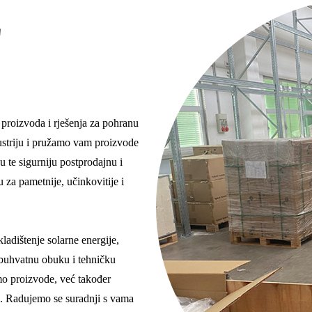
Z
 proizvoda i rješenja za pohranu
dustriju i pružamo vam proizvode
u te sigurniju postprodajnu i
za pametnije, učinkovitije i
adištenje solarne energije,
obuhvatnu obuku i tehničku
mo proizvode, već također
a. Radujemo se suradnji s vama