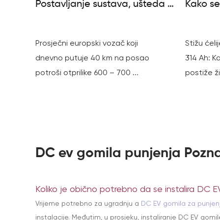
Postavljanje sustava, ušteda i
Kako se
potrebni paneli
8000+ c
Prosječni europski vozač koji
Stižu ćel
dnevno putuje 40 km na posao
314 Ah: K
potroši otprilike 600 – 700 ...
postiže ži
DC ev gomila punjenja Pozna
Koliko je obično potrebno da se instalira DC 
Vrijeme potrebno za ugradnju a
DC EV gomila za punje
instalacije. Međutim, u prosjeku, instaliranje DC EV gom