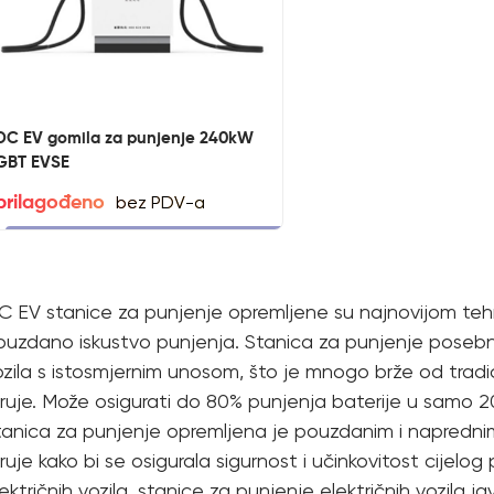
DC EV gomila za punjenje 240kW
GBT EVSE
bez PDV-a
prilagođeno
C EV stanice za punjenje opremljene su najnovijom tehno
ouzdano iskustvo punjenja. Stanica za punjenje posebno 
ozila s istosmjernim unosom, što je mnogo brže od tradi
truje. Može osigurati do 80% punjenja baterije u samo 
tanica za punjenje opremljena je pouzdanim i napredni
ruje kako bi se osigurala sigurnost i učinkovitost cijel
ektričnih vozila, stanice za punjenje električnih vozila j