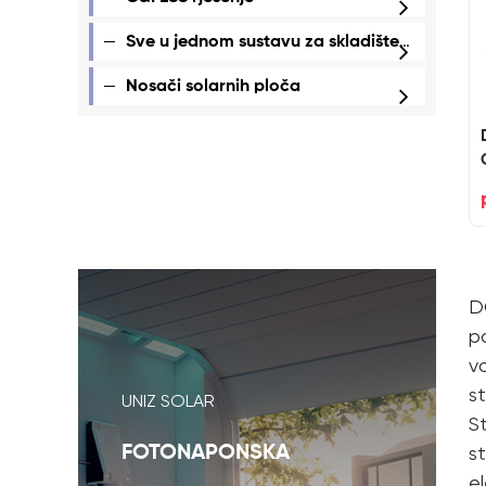
Sve u jednom sustavu za skladištenje energije
Nosači solarnih ploča
D
p
v
s
UNIZ SOLAR
S
st
FOTONAPONSKA
el