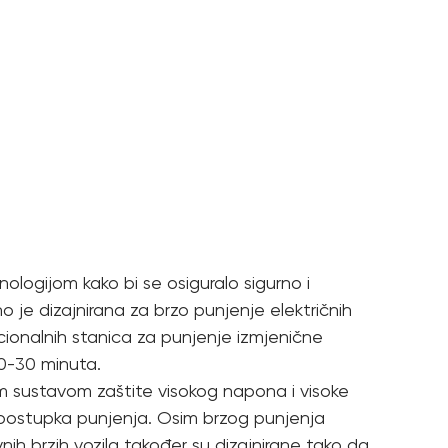
logijom kako bi se osiguralo sigurno i
je dizajnirana za brzo punjenje električnih
cionalnih stanica za punjenje izmjenične
20-30 minuta.
m sustavom zaštite visokog napona i visoke
og postupka punjenja. Osim brzog punjenja
avnih brzih vozila također su dizajnirane tako da