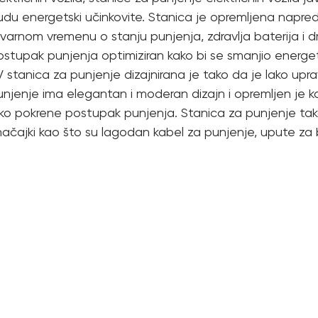
udu energetski učinkovite. Stanica je opremljena napre
varnom vremenu o stanju punjenja, zdravlja baterija i dr
ostupak punjenja optimiziran kako bi se smanjio energet
 stanica za punjenje dizajnirana je tako da je lako uprav
unjenje ima elegantan i moderan dizajn i opremljen je 
ako pokrene postupak punjenja. Stanica za punjenje tak
načajki kao što su lagodan kabel za punjenje, upute za 