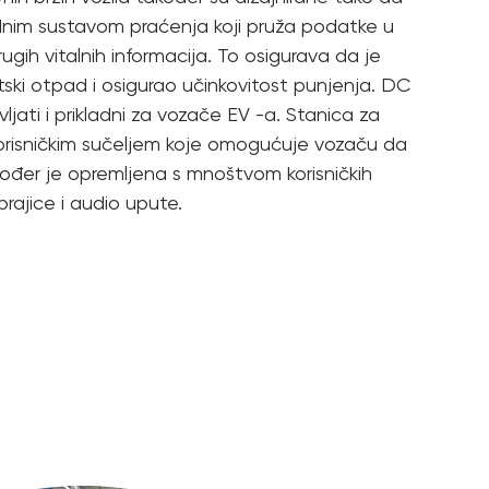
dnim sustavom praćenja koji pruža podatke u
ugih vitalnih informacija. To osigurava da je
ski otpad i osigurao učinkovitost punjenja. DC
ljati i prikladni za vozače EV -a. Stanica za
korisničkim sučeljem koje omogućuje vozaču da
ođer je opremljena s mnoštvom korisničkih
brajice i audio upute.