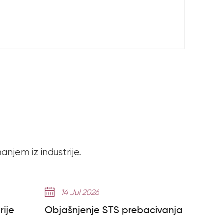
nanjem iz industrije.
14 Jul 2026
rije
Objašnjenje STS prebacivanja