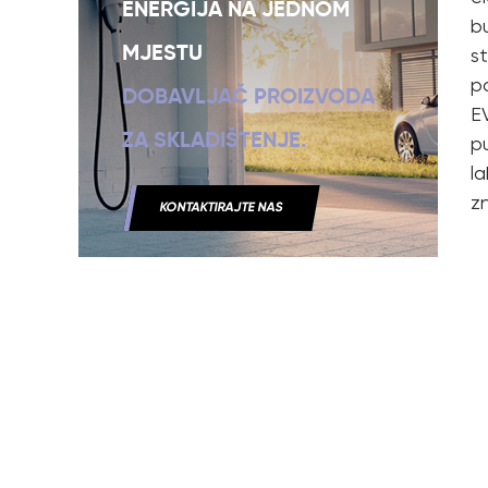
ENERGIJA NA JEDNOM
b
st
MJESTU
p
DOBAVLJAČ PROIZVODA
EV
ZA SKLADIŠTENJE.
p
l
z
KONTAKTIRAJTE NAS