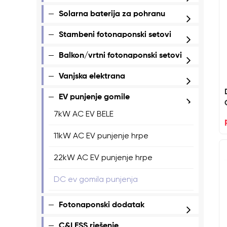
Solarna baterija za pohranu
Stambeni fotonaponski setovi
Balkon/vrtni fotonaponski setovi
Vanjska elektrana
EV punjenje gomile
7kW AC EV BELE
11kW AC EV punjenje hrpe
22kW AC EV punjenje hrpe
DC ev gomila punjenja
Fotonaponski dodatak
C&I ESS rješenje