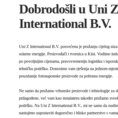
Dobrodošli u Uni 
International B.V.
Uni Z International B.V. posvećena je pružanju cijelog niza
solarne energije. Proizvođači i tvornica u Kini. Vodimo in
po povoljnijim cijenama, pravovremeniju logistiku i isporuk
tehničku podršku. Donosimo vam rješenja na jednom mjestu 
pouzdanije fotonaponske proizvode za pohranu energije.
Ne samo da pružamo vrhunske proizvode i tehnologije za skl
prilagođene, već vam kao instalateru također pružamo sve
podršku. Na Uni Z International B.V., mi ne samo da nudi
nastojimo uspostaviti dugoročno i blisko partnerstvo s vam