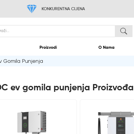
KONKURENTNA CIJE
Dom
Proizvodi
 Gomila Punjenja
C ev gomila punjenja Proizvođa