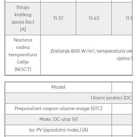
Struja
kratkog
11.37
11.43
11.5
spoja (Isc)
[A]
Nazivna
radna
Zračenje 800 W/m³, temperatura okoli
temperatura
vjetra 1 
ćelije
(NOCT)
Model
Ulazni podaci (DC)
Preporučeni raspon ulazne snage (STC)
Maks. DC ulaz (V)
Isc PV (apsolutni maks.) (A)