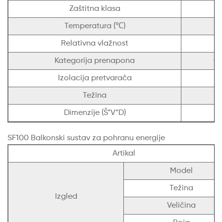
Zaštitna klasa
Temperatura (℃)
Relativna vlažnost
Kategorija prenapona
OV
Izolacija pretvarača
Težina
Dimenzije (Š*V*D)
SF100 Balkonski sustav za pohranu energije
Artikal
Model
Težina
Izgled
Veličina