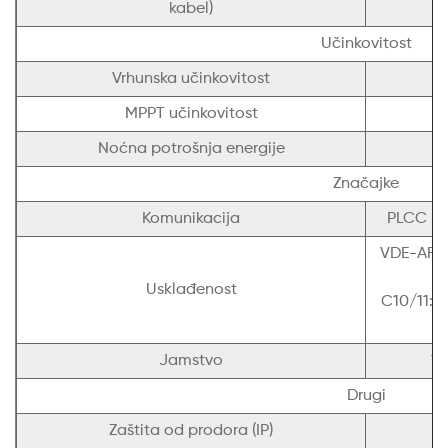
kabel)
Učinkovitost
Vrhunska učinkovitost
MPPT učinkovitost
Noćna potrošnja energije
Značajke
Komunikacija
PLCC (P
VDE-AR-N
1/
Usklađenost
C10/11:20
Jamstvo
15
Drugi
Zaštita od prodora (IP)