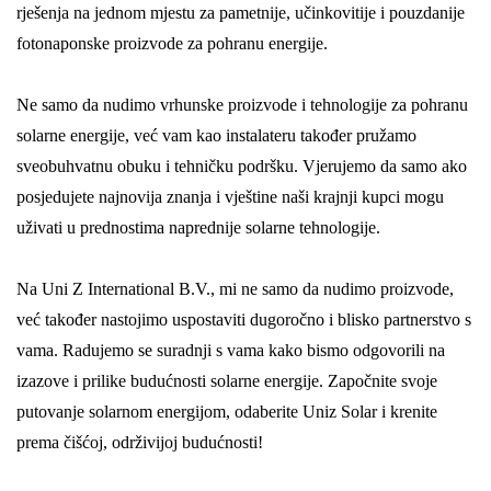
rješenja na jednom mjestu za pametnije, učinkovitije i pouzdanije
fotonaponske proizvode za pohranu energije.
Ne samo da nudimo vrhunske proizvode i tehnologije za pohranu
solarne energije, već vam kao instalateru također pružamo
sveobuhvatnu obuku i tehničku podršku. Vjerujemo da samo ako
posjedujete najnovija znanja i vještine naši krajnji kupci mogu
uživati ​​u prednostima naprednije solarne tehnologije.
Na Uni Z International B.V., mi ne samo da nudimo proizvode,
već također nastojimo uspostaviti dugoročno i blisko partnerstvo s
vama. Radujemo se suradnji s vama kako bismo odgovorili na
izazove i prilike budućnosti solarne energije. Započnite svoje
putovanje solarnom energijom, odaberite Uniz Solar i krenite
prema čišćoj, održivijoj budućnosti!