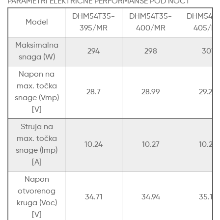
PARAMETRI ELEKTRIČNE PERFORMANSE POD NOCT
DHM54T35-
DHM54T35-
DHM54T3
Model
395/MR
400/MR
405/M
Maksimalna
294
298
301
snaga (W)
Napon na
max. točka
28.7
28.99
29.29
snage (Vmp)
[V]
Struja na
max. točka
10.24
10.27
10.29
snage (lmp)
[A]
Napon
otvorenog
34.71
34.94
35.14
kruga (Voc)
[V]