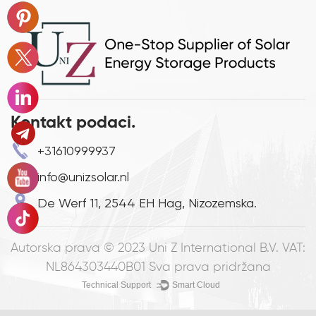
Kontakt podaci.
+31610999937
info@unizsolar.nl
De Werf 11, 2544 EH Hag, Nizozemska.
Autorska prava © 2023
Uni Z International B.V. VAT:
NL864303440B01
Sva prava pridržana
Technical Support ：
Smart Cloud