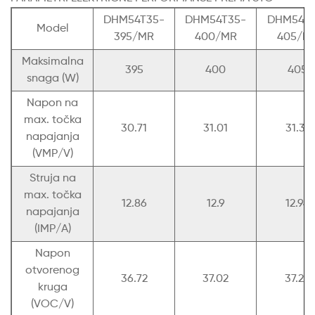
DHM54T35-
DHM54T35-
DHM54T3
Model
395/MR
400/MR
405/M
Maksimalna
395
400
405
snaga (W)
Napon na
max. točka
30.71
31.01
31.31
napajanja
(VMP/V)
Struja na
max. točka
12.86
12.9
12.94
napajanja
(IMP/A)
Napon
otvorenog
36.72
37.02
37.24
kruga
(VOC/V)