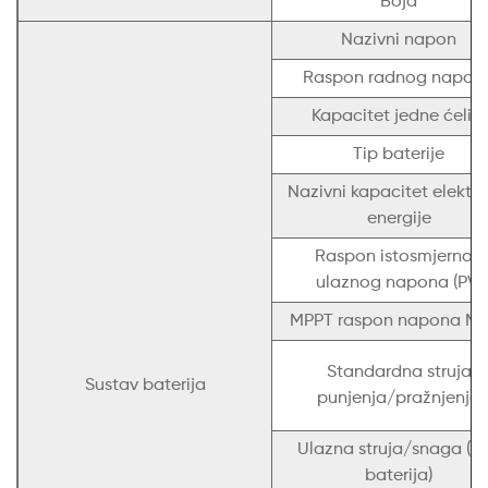
Boja
Nazivni napon
Raspon radnog napon
Kapacitet jedne ćelije
Tip baterije
Nazivni kapacitet elektri
energije
Raspon istosmjernog
ulaznog napona (PV)
MPPT raspon napona M
Standardna struja
Sustav baterija
punjenja/pražnjenja
Ulazna struja/snaga (P
baterija)