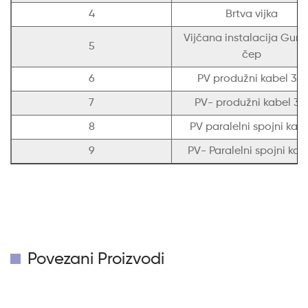
4
Brtva vijka
Vijčana instalacija Gum
5
čep
6
PV produžni kabel 3M
7
PV- produžni kabel 3
8
PV paralelni spojni kab
9
PV- Paralelni spojni kab
Povezani Proizvodi