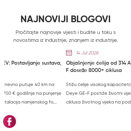
NAJNOVIJI BLOGOVI
Pročitajte najnovije vijesti i budite u toku s
novostima iz industrije, znanjem iz industrije.
14 Jul 2026
a,
Objašnjenje ćelija od 314 Ah: Kako serija Deye GE-
F doseže 8000+ ciklusa
Stižu ćelije visokog kapaciteta od 314 Ah: Kako serija
e
Deye GE-F postiže životni vijek od 8000 ciklusa Brojevi
ciklusa životnog vijeka na podatkovnoj tablici bater...