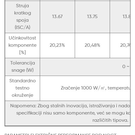
Struja
kratkog
13.67
13.75
13.81
spoja
(ISC/A)
Učinkovitost
komponente
20,23%
20,48%
20,74%
[%]
Tolerancija
0 ~ 5
snage (W)
Standardno
testno
Zračenje 1000 W/㎡, temperatura ć
okruženje
Napomena: Zbog stalnih inovacija, istraživanja i nadog
specifikaciji nisu samo komponente, već se mogu kor
različitih tipova.