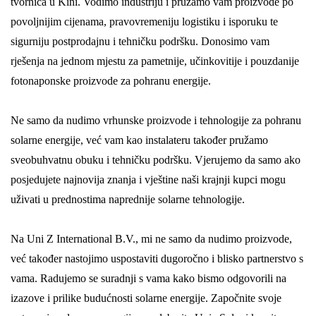
tvornica u Kini. Vodimo industriju i pružamo vam proizvode po
povoljnijim cijenama, pravovremeniju logistiku i isporuku te
sigurniju postprodajnu i tehničku podršku. Donosimo vam
rješenja na jednom mjestu za pametnije, učinkovitije i pouzdanije
fotonaponske proizvode za pohranu energije.
Ne samo da nudimo vrhunske proizvode i tehnologije za pohranu
solarne energije, već vam kao instalateru također pružamo
sveobuhvatnu obuku i tehničku podršku. Vjerujemo da samo ako
posjedujete najnovija znanja i vještine naši krajnji kupci mogu
uživati ​​u prednostima naprednije solarne tehnologije.
Na Uni Z International B.V., mi ne samo da nudimo proizvode,
već također nastojimo uspostaviti dugoročno i blisko partnerstvo s
vama. Radujemo se suradnji s vama kako bismo odgovorili na
izazove i prilike budućnosti solarne energije. Započnite svoje