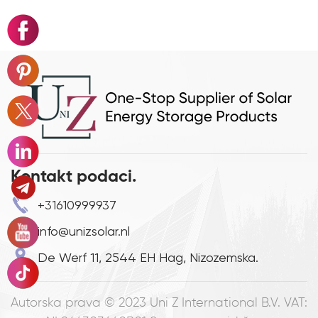
Kontakt podaci.
+31610999937
info@unizsolar.nl
De Werf 11, 2544 EH Hag, Nizozemska.
Autorska prava © 2023
Uni Z International B.V. VAT: