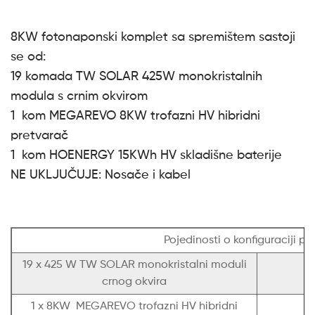
8KW fotonaponski komplet sa spremištem sastoji
se od:
19 komada TW SOLAR 425W monokristalnih
modula s crnim okvirom
1 kom MEGAREVO 8KW trofazni HV hibridni
pretvarač
1 kom HOENERGY 15KWh HV skladišne ​​baterije
NE UKLJUČUJE: Nosače i kabel
Pojedinosti o konfiguraciji p
19 x 425 W TW SOLAR monokristalni moduli
crnog okvira
1 x 8KW MEGAREVO trofazni HV hibridni