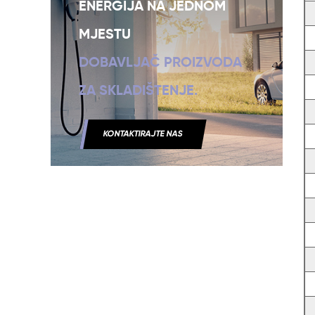
ENERGIJA NA JEDNOM
MJESTU
DOBAVLJAČ PROIZVODA
ZA SKLADIŠTENJE.
KONTAKTIRAJTE NAS