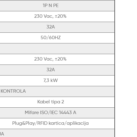
1P N PE
230 Vac, ±20%
32A
50/60HZ
230 Vac, ±20%
32A
7,3 kW
I KONTROLA
Kabel tipa 2
Mifare ISO/IEC 14443 A
Plug&Play/RFID kartica/aplikacija
JA