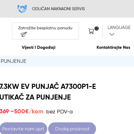
NA
ODLIČAN N
Zatražite bespla
O Nama
Vijesti I Događaj
A PUNJENJE
7.3KW EV PUNJAČ A7300P1-E
UTIKAČ ZA PUNJENJE
bez PDV-a
369 ~500€/kom
Postavite nam upit
Dodaj proizvod