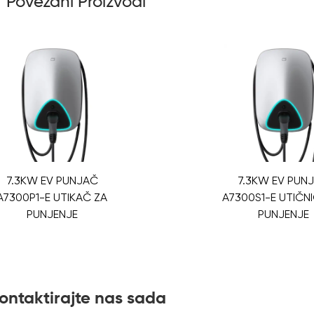
Povezani Proizvodi
7.3KW EV PUNJAČ
7.3KW EV PUN
A7300P1-E UTIKAČ ZA
A7300S1-E UTIČN
PUNJENJE
PUNJENJE
ontaktirajte nas sada