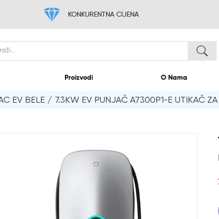
KONKURENTNA CIJE
Dom
Proizvodi
AC EV BELE
/
7.3KW EV PUNJAČ A7300P1-E UTIKAČ Z