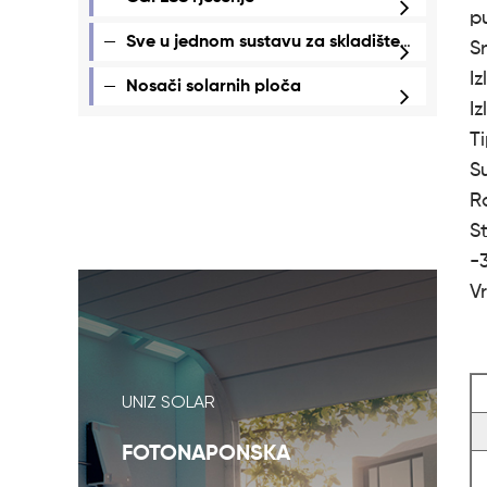
p
Sve u jednom sustavu za skladištenje energije
S
I
Nosači solarnih ploča
I
T
S
Ra
St
-
V
UNIZ SOLAR
FOTONAPONSKA