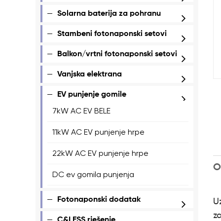
Solarna baterija za pohranu
Stambeni fotonaponski setovi
Balkon/vrtni fotonaponski setovi
Vanjska elektrana
EV punjenje gomile
7kW AC EV BELE
11kW AC EV punjenje hrpe
22kW AC EV punjenje hrpe
O
DC ev gomila punjenja
Fotonaponski dodatak
Uz
z
C&I ESS rješenje