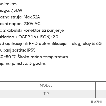
unjenjem.
naga: 7,3kW
zlazna struja: Max.32A
zlazni napon: 230V AC
ip 2 kabelski konektor za punjenje
ukladno s OCPP 1.6 (JSON)/2.0
d aplikacije ili RFID autentifikacija ili plug, play & 4G
upanj zaštite: IP55
30~50 ℃ Široka radna temperatura
rijeme jamstva: 3 godine
MODEL
TIP
ULAZNI