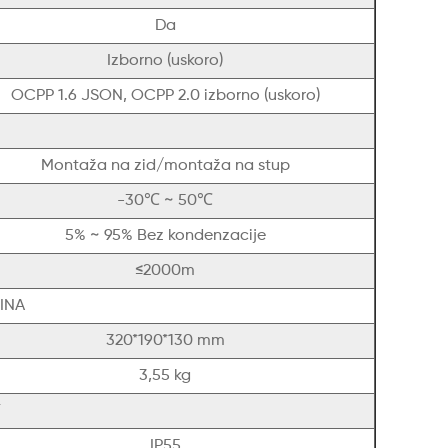
Da
Izborno (uskoro)
OCPP 1.6 JSON, OCPP 2.0 izborno (uskoro)
Montaža na zid/montaža na stup
-30℃ ~ 50℃
5% ~ 95% Bez kondenzacije
≤2000m
ŽINA
320*190*130 mm
3,55 kg
T
IP55