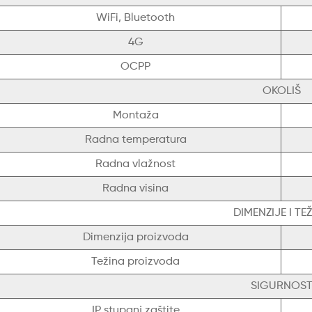
WiFi, Bluetooth
4G
OCPP
OKOLIŠ
Montaža
Radna temperatura
Radna vlažnost
Radna visina
DIMENZIJE I TE
Dimenzija proizvoda
Težina proizvoda
SIGURNOS
IP stupanj zaštite