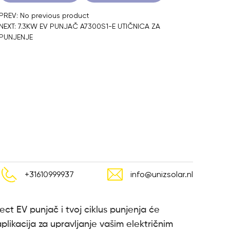
PREV: No previous product
NEXT: 7.3KW EV PUNJAČ A7300S1-E UTIČNICA ZA
PUNJENJE
+31610999937
info@unizsolar.nl
ject EV punjač i tvoj ciklus punjenja će
plikacija za upravljanje vašim električnim