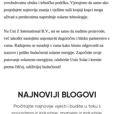
sveobuhvatnu obuku i tehničku podršku. Vjerujemo da samo ako
posjedujete najnovija znanja i vještine naši krajnji kupci mogu
uživati ​​u prednostima naprednije solarne tehnologije.
Na Uni Z International B.V., mi ne samo da nudimo proizvode,
već također nastojimo uspostaviti dugoročno i blisko partnerstvo s
vama. Radujemo se suradnji s vama kako bismo odgovorili na
izazove i prilike budućnosti solarne energije. Započnite svoje
putovanje solarnom energijom, odaberite Uniz Solar i krenite
prema čišćoj, održivijoj budućnosti!
NAJNOVIJI BLOGOVI
Pročitajte najnovije vijesti i budite u toku s
novostima iz industrije, znanjem iz industrije.